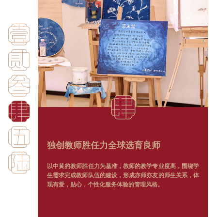
家校共育打造高质量学习社区
十二年生涯规划，“三通道”升学方向
学校将会创立家长委员会、家长领导力学院和家长学校。同
彰显岭南文化底蕴的中西融合课程
学校引进kuder等全球权威的生涯测评及体验系统，从入学
时，学校组织家长日，为家长提供一个交流学习、共生共荣
全学段全面发展可视化评估
开始为每位学生配备职业生涯规划师开展一对一咨询服务。
的平台。通过定期举办家庭教育论坛，整合国内外教育资
一生一专长定制卓越成长
独创教师胜任力全球选育良师
我校中文语言学习包含普通话和粤语学习，重在培养学生的
ZWSS拥有多元课程，能指导学生通过香港中学文凭考试
源，为家长提供现代教育的解决方案。学校会通过举行PTS
阅读、思辨、表达及审美。充分发挥中黄集团的融课能力，
（HKDSE）、IBDP课程，实现中国内地、港澳、海外升学
三方会谈，建立家长与学校沟通的桥梁，实现家校协同育
基于中黄凯思评价体系，结合全球领先的职业生涯规划与指
将中华传统六艺、中华武医、诸子百家等中华文化精髓融入
三通道。
学校以中黄20年办学深厚的积淀为基础，从社会情感、康乐
以中黄的教师胜任力为基准，教师的教学专业度高，围绕学
人，让学生在充满爱与关怀的学习社区中全方位发展。
导Kuder系统。依据全面评估的结果，一对一解读，共建每
课堂内外，同时把具有岭南文化底蕴的内容融入到课程及活
福祉、领导力及全球胜任力的角度出发，致力打造学生一生
生需求完成教师队伍的建设，形成亦师亦友的师生关系，体
个学生专属的成长规划。掌握ATL技能，精细化管理学习目
动当中，让IB及DSE等国际课程通过与中华传统文化的融合
一专长的卓越成长，构建学生幸福力培养闭环。
现有爱，贴心，个性化服务体验的管理风格。
标，让学生自主高效学习，培养终身受益的学习能力。
焕发新生命，形成我们学校独有的课程特色。