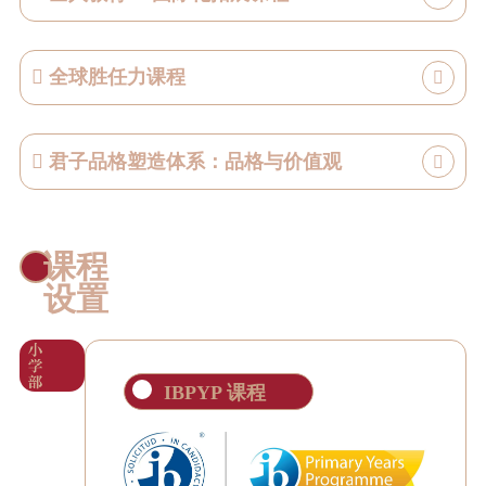
合本土及全球情境，充分发挥学生的主体能动
性。
秉承全人教育理念，学校开设了包括体育、艺
全球胜任力课程
融课探究课:
术、科技等多元化课程和社团活动，如青少年
赛艇、器乐、击剑队、合唱团、音乐剧、模拟
打破学科界限，采用概念驱动、探究为本的学习方式获取知
联合国、机器人课程、VEX战队和AI学习等。
全球胜任力课程以知识、技能、态度和价值观
识；
君子品格塑造体系：品格与价值观
为支撑，通过10项特色课程和活动将学生在校
这些课程和活动全面发展学生，拓宽知识面，培养学生的创新
的碎片化时间有效串联，让学生在“探究—行动
学科探究课:
和实践精神，以更好地应对未来的全球性挑战。
—反思”的循环中提升身份认同和文化自信，培养国际情怀和
君子品格塑造体系旨在通过一系列课程及活动
聚焦学科素养，突出学科学习的基础知识、基本技能、基本经
全球意识，为学生提供探索世界的罗盘。
体系，让学生在实践与探索中收获成长，培养
课程
验、基本素质和基本态度，深化学科理解；
学生的领导才能，促进各项品格发展，为学生
设置
奠定正确的世界观、人生观和价值观。
拓展活动课:
通过动手动脑的活动，发展个性特长，做到学以致用、知行合
IBPYP 课程
一。